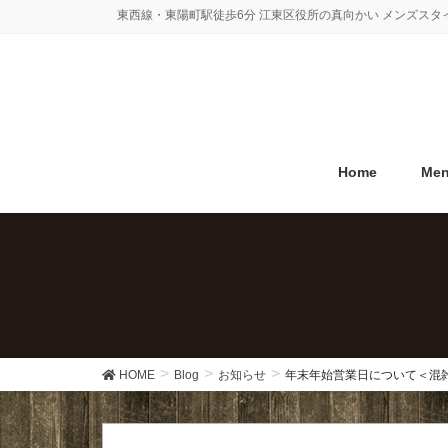
コ
ナ
東西線・東陽町駅徒歩6分 江東区役所の真向かい メンズス
ン
ビ
テ
ゲ
ン
ー
ツ
シ
に
ョ
移
ン
Home
Me
動
に
移
動
HOME
Blog
お知らせ
年末年始営業日について＜混