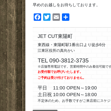
早めのお越しをお待ちしております。
F
T
E
共
a
w
m
有
c
i
a
JET CUT東陽町
e
t
i
東西線・東陽町駅1番出口より徒歩6分
b
t
l
江東区役所の真向かい
o
e
TEL 090-3812-3735
o
r
※店舗専用電話です。営業時間中のみ着信可能で
k
お受付順でお呼びいたします。
ご予約は受け付けておりません。
平日 11:00 OPEN～19:00
土日祝 10:00 OPEN～18:00
不定休のため、お手数ですがご来店前にスケジ