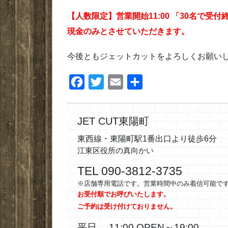
【人数限定】営業開始11:00 「30名で受
現金のみとさせていただきます。
今後ともジェットカットをよろしくお願い
F
T
E
共
a
w
m
有
c
i
a
JET CUT東陽町
e
t
i
東西線・東陽町駅1番出口より徒歩6分
b
t
l
江東区役所の真向かい
o
e
TEL 090-3812-3735
o
r
※店舗専用電話です。営業時間中のみ着信可能で
k
お受付順でお呼びいたします。
ご予約は受け付けておりません。
平日 11:00 OPEN～19:00