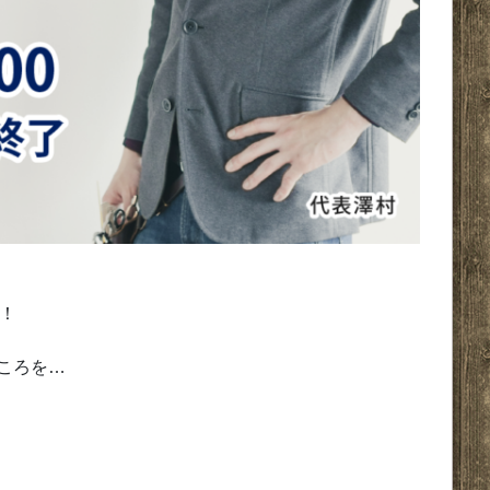
！
ところを…