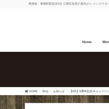
コ
ナ
東西線・東陽町駅徒歩6分 江東区役所の真向かい メンズス
ン
ビ
テ
ゲ
ン
ー
ツ
シ
に
ョ
移
ン
Home
Me
動
に
移
動
HOME
Blog
お知らせ
【4/1】5周年記念キャンペ