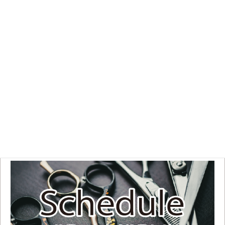
店舗専用電話です。営業時間中のみ着信可能です。また、ご予約は受け付けて
おりません。ご来店順でご案内いたします。
※混雑状況により
電話に出れない場合があります
Business hours
平日
11:00 OPEN～19:00
土日祝
10:00 OPEN～18:00
不定休のため、お手数ですがご来店前にスケジュールをご確認ください。